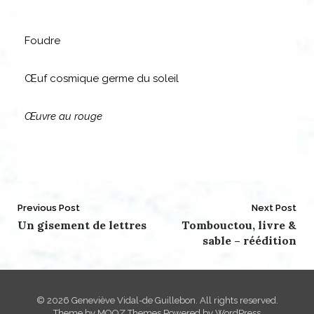
Foudre
Œuf cosmique germe du soleil
Œuvre au rouge
Post
Previous Post
Next Post
Un gisement de lettres
Tombouctou, livre &
navigation
sable – réédition
© 2026 Geneviève Vidal-de Guillebon. All rights reserved.
Theme by
MOOZ Themes
Powered by
WordPress