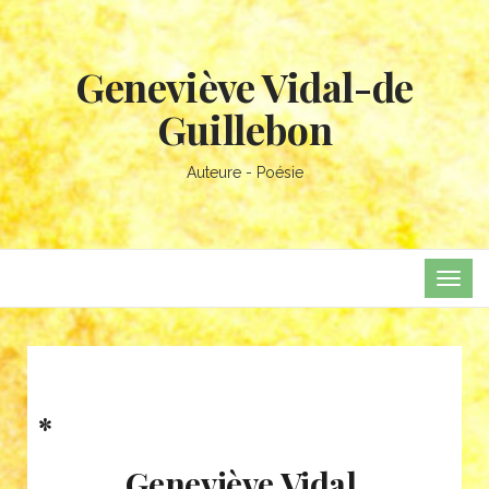
Geneviève Vidal-de
Guillebon
Auteure - Poésie
TOG
NAVI
*
Geneviève Vidal,