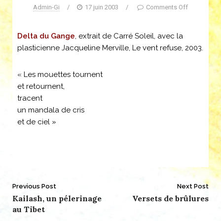
Admin-Gi
/
17 juin 2003
/
Comments Off
Delta du Gange
, extrait de Carré Soleil, avec la
plasticienne Jacqueline Merville, Le vent refuse, 2003.
« Les mouettes tournent
et retournent,
tracent
un mandala de cris
et de ciel »
Post
Previous Post
Next Post
Kailash, un pélerinage
Versets de brûlures
navigation
au Tibet